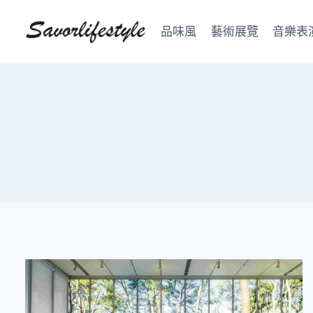
Skip
to
品味風
藝術展覽
音樂表
content