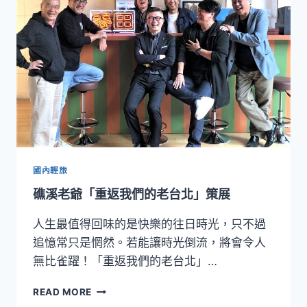
問
問
題
計
畫！
藝
術
家
李
奎
壁
個
國內輕旅
展
礁溪老爺「重返我們的老台北」策展
「香
蕉
人生最值得回味的是快樂的往日時光，只不過
幣」
展
追憶常只是惘然。若能讓時光倒流，將會令人
覽
無比雀躍！「重返我們的老台北」…
開
幕
礁
READ MORE
溪