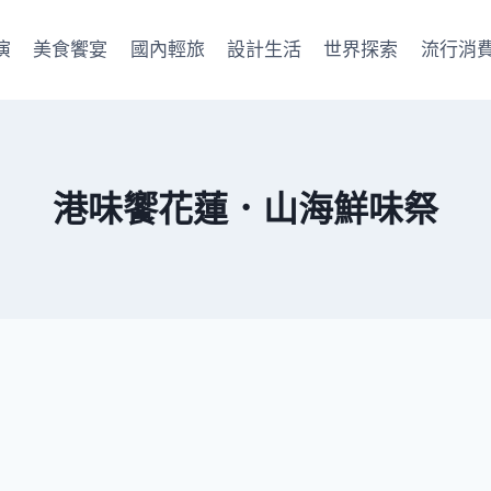
演
美食饗宴
國內輕旅
設計生活
世界探索
流行消
港味饗花蓮．山海鮮味祭