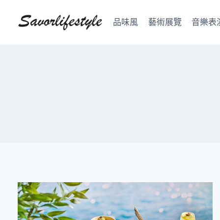
Skip
to
品味風
藝術展覽
音樂表
content