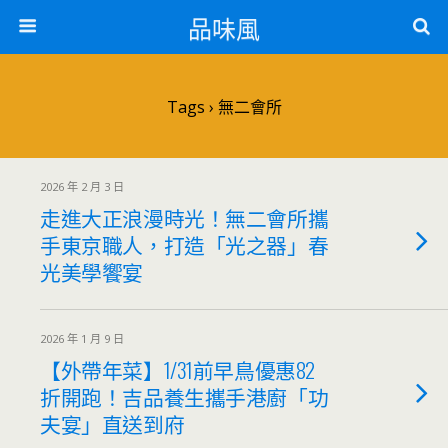
品味風
Tags › 無二會所
2026 年 2 月 3 日
走進大正浪漫時光！無二會所攜
手東京職人，打造「光之器」春
光美學饗宴
2026 年 1 月 9 日
【外帶年菜】1/31前早鳥優惠82
折開跑！吉品養生攜手港廚「功
夫宴」直送到府