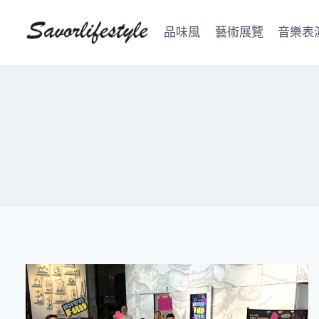
Skip
to
品味風
藝術展覽
音樂表
content