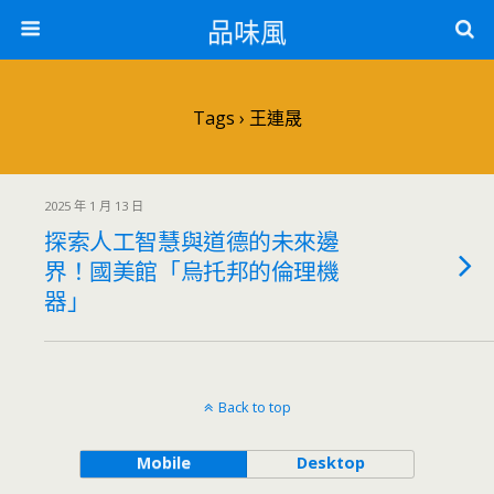
品味風
Tags › 王連晟
2025 年 1 月 13 日
探索人工智慧與道德的未來邊
界！國美館「烏托邦的倫理機
器」
Back to top
Mobile
Desktop