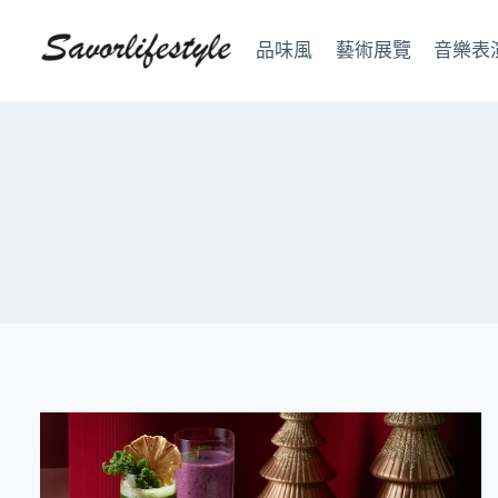
Skip
to
品味風
藝術展覽
音樂表
content