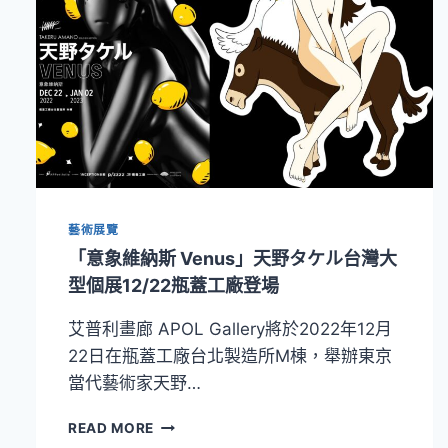
藝術展覽
「意象維納斯 Venus」天野タケル台灣大
型個展12/22瓶蓋工廠登場
艾普利畫廊 APOL Gallery將於2022年12月
22日在瓶蓋工廠台北製造所M棟，舉辦東京
當代藝術家天野…
「意
READ MORE
象