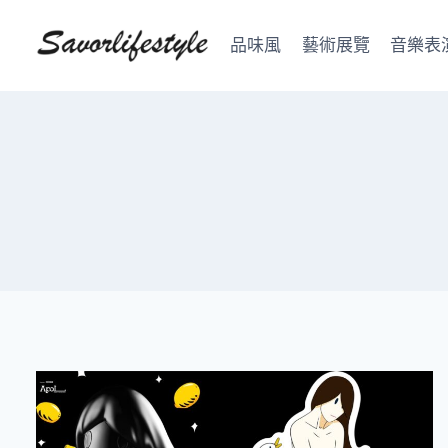
Skip
to
品味風
藝術展覽
音樂表
content