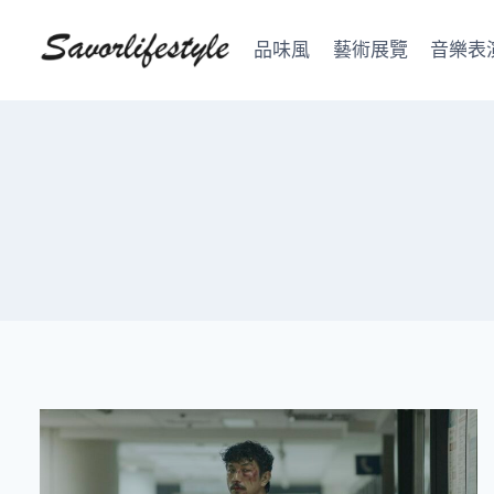
Skip
to
品味風
藝術展覽
音樂表
content