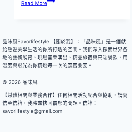
傳
Read More
達
生
生
不
息
品味風Savorlifestyle 【關於我】：「品味風」是一個獻
的
給熱愛美學生活的你所打造的空間。我們深入探索世界各
生
地的藝術展覽、現場音樂演出、精品旅宿與高端餐飲，用
命
溫度與眼光為你精選每一次的感官饗宴。
力
與
© 2026 品味風
美
【媒體相關與業務合作】任何相關活動配合與協助，請寫
好
信至信箱，我將盡快回覆您的問題。信箱：
祝
savorlifestyle@gmail.com
福！
百
年