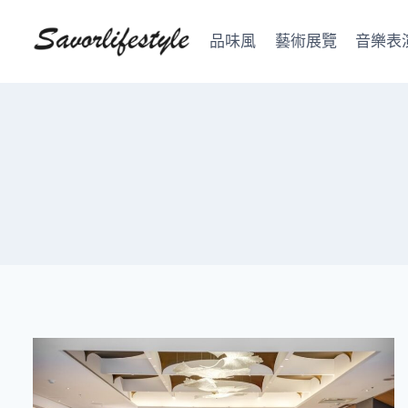
Skip
to
品味風
藝術展覽
音樂表
content