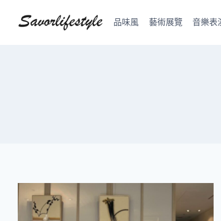
Skip
to
品味風
藝術展覽
音樂表
content