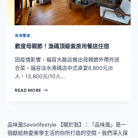
美食饗宴
歡度母親節！漁碼頂級套房用餐送住宿
因疫情影響，福容大飯店推出母親節外帶外送
合菜。福容淡水漁碼店中式桌宴8,800元/6
人、13,800元/10人…
歡
READ MORE
度
母
親
節！
漁
品味風Savorlifestyle 【關於我】：「品味風」是一
碼
個獻給熱愛美學生活的你所打造的空間。我們深入探
頂