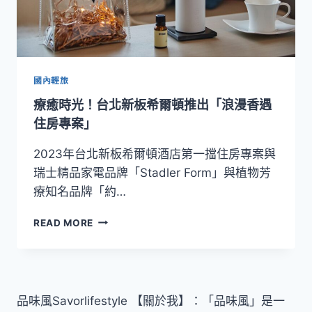
國內輕旅
療癒時光！台北新板希爾頓推出「浪漫香遇
住房專案」
2023年台北新板希爾頓酒店第一擋住房專案與
瑞士精品家電品牌「Stadler Form」與植物芳
療知名品牌「約…
療
READ MORE
癒
時
光！
台
北
品味風Savorlifestyle 【關於我】：「品味風」是一
新