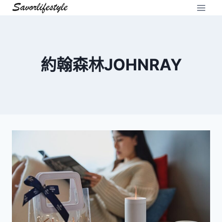
Skip
to
content
約翰森林JOHNRAY