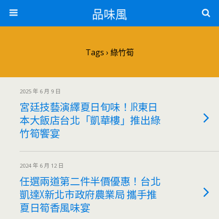
品味風
Tags › 綠竹筍
2025 年 6 月 9 日
宮廷技藝演繹夏日旬味！JR東日
本大飯店台北「凱華樓」推出綠
竹筍饗宴
2024 年 6 月 12 日
任選兩道第二件半價優惠！台北
凱達X新北市政府農業局 攜手推
夏日筍香風味宴