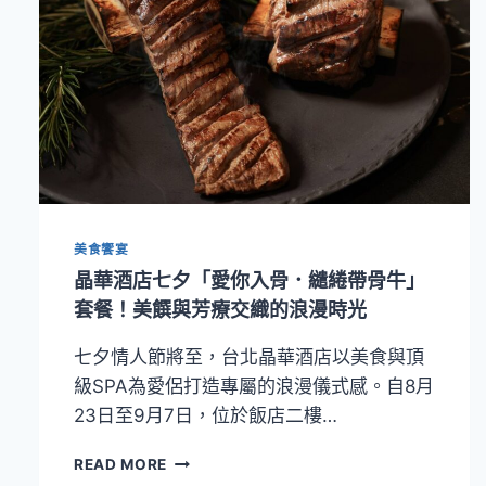
美食饗宴
晶華酒店七夕「愛你入骨．繾綣帶骨牛」
套餐！美饌與芳療交織的浪漫時光
七夕情人節將至，台北晶華酒店以美食與頂
級SPA為愛侶打造專屬的浪漫儀式感。自8月
23日至9月7日，位於飯店二樓…
晶
READ MORE
華