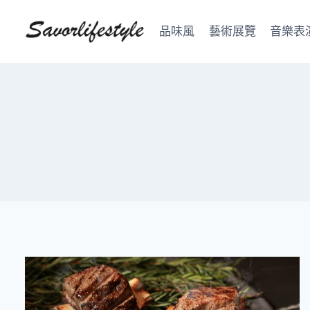
Skip
to
品味風
藝術展覽
音樂表
content