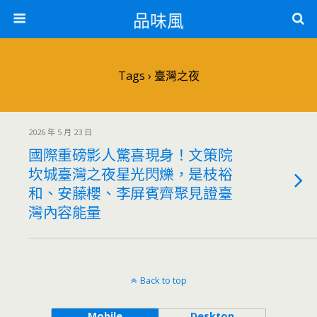
品味風
Tags › 臺灣之夜
2026 年 5 月 23 日
國際重磅影人驚喜現身！文策院
坎城臺灣之夜星光閃爍，是枝裕
和、安藤櫻、李屏賓齊聚見證臺
灣內容能量
Back to top
Mobile
Desktop