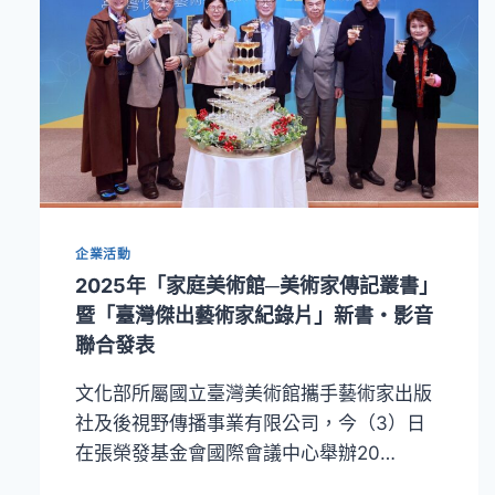
企業活動
2025年「家庭美術館─美術家傳記叢書」
暨「臺灣傑出藝術家紀錄片」新書・影音
聯合發表
文化部所屬國立臺灣美術館攜手藝術家出版
社及後視野傳播事業有限公司，今（3）日
在張榮發基金會國際會議中心舉辦20…