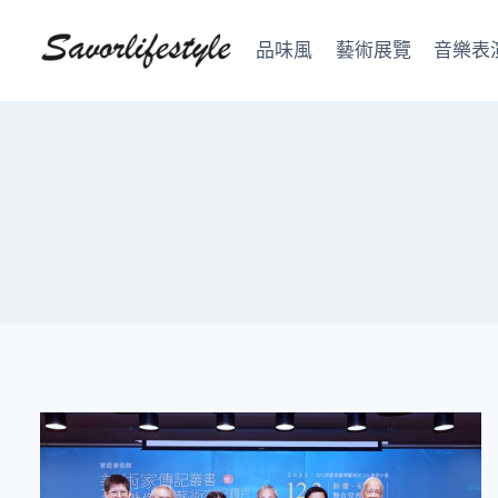
Skip
to
品味風
藝術展覽
音樂表
content