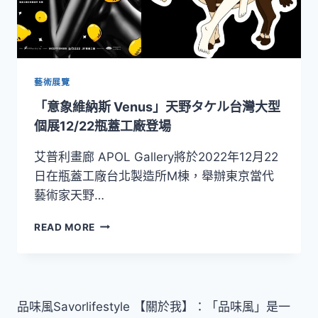
藝術展覽
「意象維納斯 Venus」天野タケル台灣大型
個展12/22瓶蓋工廠登場
艾普利畫廊 APOL Gallery將於2022年12月22
日在瓶蓋工廠台北製造所M棟，舉辦東京當代
藝術家天野…
「意
READ MORE
象
維
納
斯
VENUS」
品味風Savorlifestyle 【關於我】：「品味風」是一
天