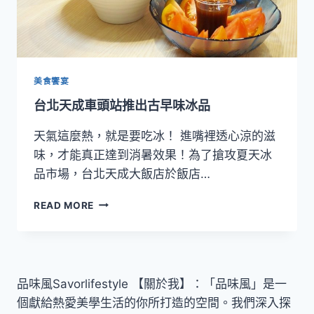
美食饗宴
台北天成車頭站推出古早味冰品
天氣這麼熱，就是要吃冰！ 進嘴裡透心涼的滋
味，才能真正達到消暑效果！為了搶攻夏天冰
品市場，台北天成大飯店於飯店…
台
READ MORE
北
天
成
車
頭
品味風Savorlifestyle 【關於我】：「品味風」是一
站
個獻給熱愛美學生活的你所打造的空間。我們深入探
推