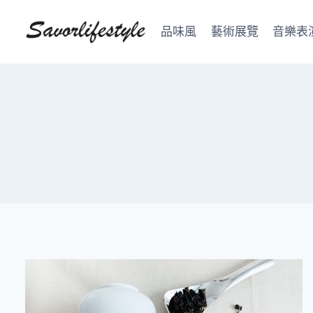
Skip
to
品味風
藝術展覽
音樂表
content