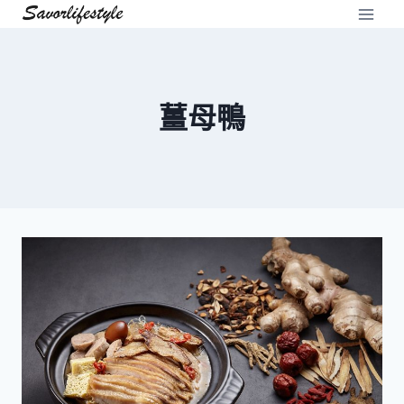
Skip
to
content
薑母鴨