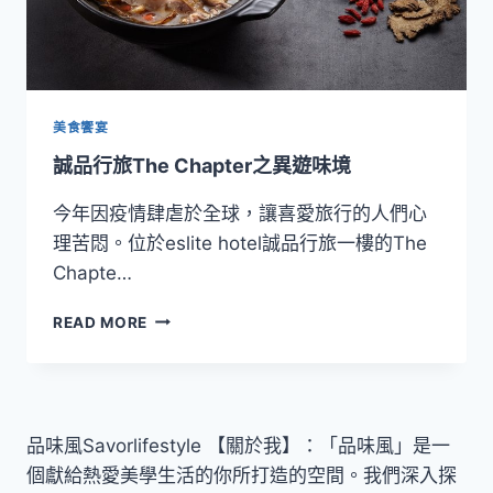
美食饗宴
誠品行旅The Chapter之異遊味境
今年因疫情肆虐於全球，讓喜愛旅行的人們心
理苦悶。位於eslite hotel誠品行旅一樓的The
Chapte…
誠
READ MORE
品
行
旅
THE
CHAPTER
品味風Savorlifestyle 【關於我】：「品味風」是一
之
個獻給熱愛美學生活的你所打造的空間。我們深入探
異