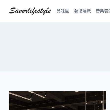
Skip
to
品味風
藝術展覽
音樂表
content