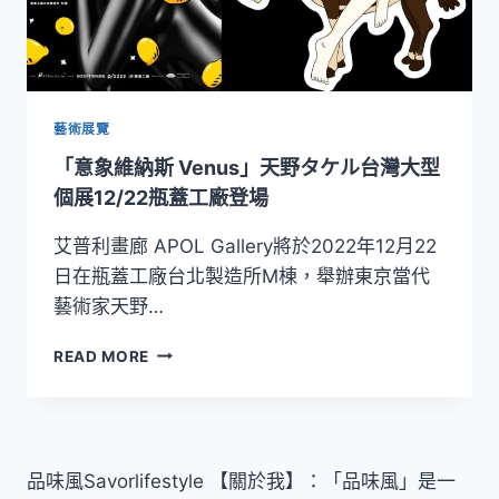
藝術展覽
「意象維納斯 Venus」天野タケル台灣大型
個展12/22瓶蓋工廠登場
艾普利畫廊 APOL Gallery將於2022年12月22
日在瓶蓋工廠台北製造所M棟，舉辦東京當代
藝術家天野…
「意
READ MORE
象
維
納
斯
VENUS」
品味風Savorlifestyle 【關於我】：「品味風」是一
天