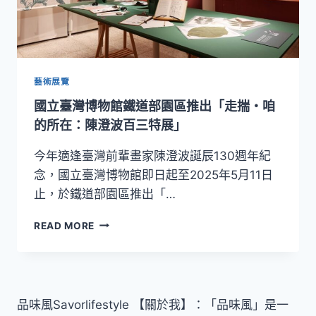
藝術展覽
國立臺灣博物館鐵道部園區推出「走揣・咱
的所在：陳澄波百三特展」
今年適逢臺灣前輩畫家陳澄波誕辰130週年紀
念，國立臺灣博物館即日起至2025年5月11日
止，於鐵道部園區推出「…
國
READ MORE
立
臺
灣
博
物
品味風Savorlifestyle 【關於我】：「品味風」是一
館