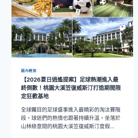
國內輕旅
【2026夏日逍遙提案】足球熱潮進入最
終倒數！桃園大溪笠復威斯汀打造期間限
定狂歡基地
全球矚目的足球盛事進入最精彩的淘汰賽階
段，球迷們的熱情也跟著持續升溫。坐落於
山林綠意間的桃園大溪笠復威斯汀度假…