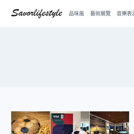
Skip
to
品味風
藝術展覽
音樂表
content