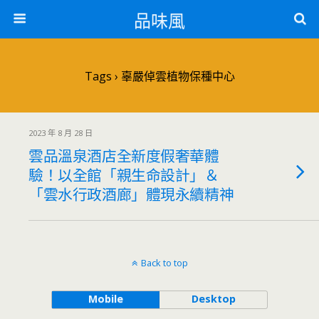
品味風
Tags › 辜嚴倬雲植物保種中心
2023 年 8 月 28 日
雲品溫泉酒店全新度假奢華體
驗！以全館「親生命設計」＆
「雲水行政酒廊」體現永續精神
Back to top
Mobile
Desktop