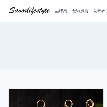
Skip
to
品味風
藝術展覽
音樂表
content