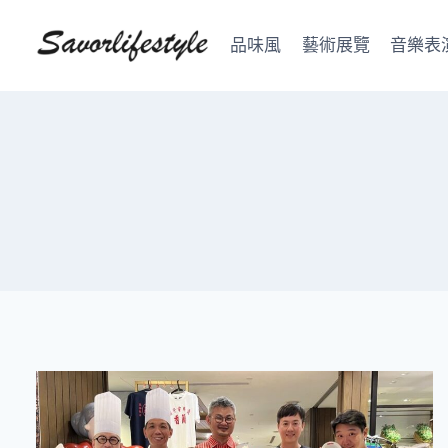
Skip
to
品味風
藝術展覽
音樂表
content