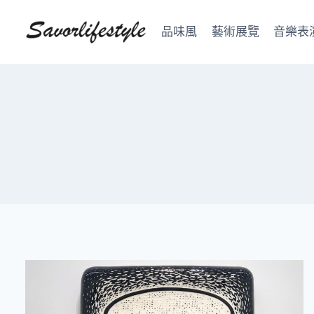
Skip
to
品味風
藝術展覽
音樂表
content