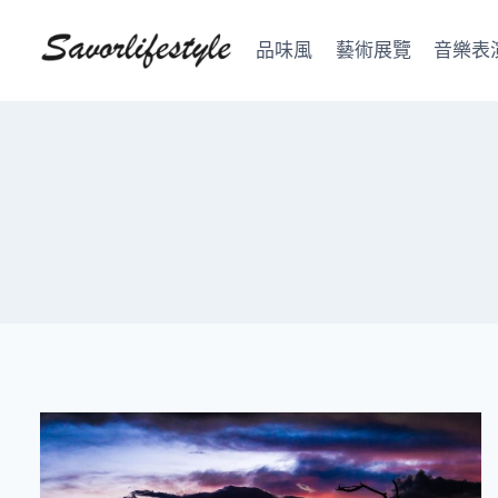
Skip
to
品味風
藝術展覽
音樂表
content