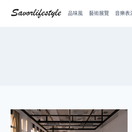
Skip
to
品味風
藝術展覽
音樂表
content