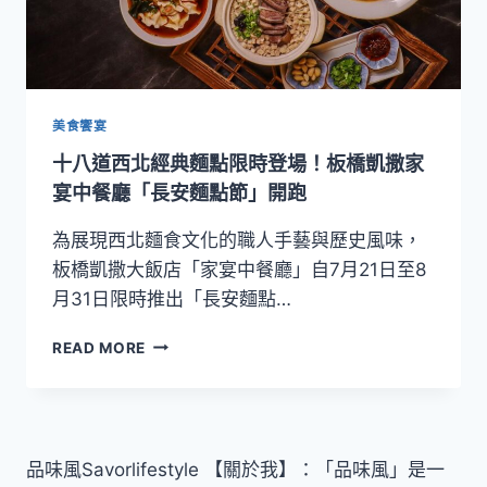
美食饗宴
十八道西北經典麵點限時登場！板橋凱撒家
宴中餐廳「長安麵點節」開跑
為展現西北麵食文化的職人手藝與歷史風味，
板橋凱撒大飯店「家宴中餐廳」自7月21日至8
月31日限時推出「長安麵點…
十
READ MORE
八
道
西
北
經
品味風Savorlifestyle 【關於我】：「品味風」是一
典