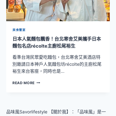
美食饗宴
日本人氣麵包飄香！台北寒舍艾美攜手日本
麵包名店récolte主廚松尾裕生
看準台灣民眾愛吃麵包，台北寒舍艾美酒店特
別邀請日本神戶人氣麵包坊récolte的主廚松尾
裕生來台客座，同時也是…
日
READ MORE
本
人
氣
麵
包
品味風Savorlifestyle 【關於我】：「品味風」是一
飄