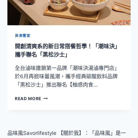
美食饗宴
開創清爽系的新日常搭餐哲學！「潮味決」
攜手聯名「黑松沙士」
全台滷味連鎖第一品牌「潮味決湯滷專門店」
於6月再掀味蕾風潮，攜手經典碳酸飲料品牌
「黑松沙士」推出聯名【柚惑肉食…
開
READ MORE
創
清
爽
系
的
品味風Savorlifestyle 【關於我】：「品味風」是一
新