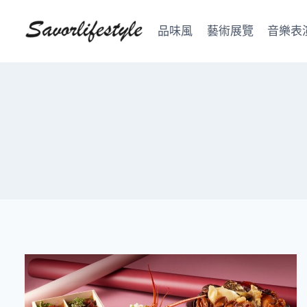
Skip
to
品味風
藝術展覽
音樂表
content