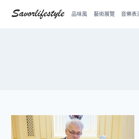
Skip
to
品味風
藝術展覽
音樂表
content