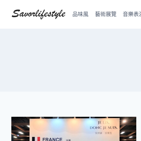
Skip
to
品味風
藝術展覽
音樂表
content