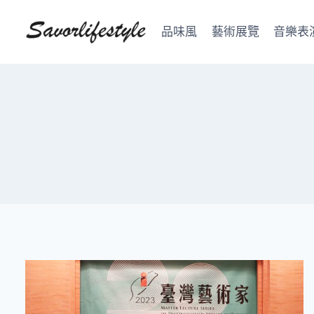
Skip
to
品味風
藝術展覽
音樂表
content