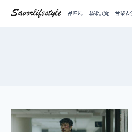
Skip
to
品味風
藝術展覽
音樂表
content