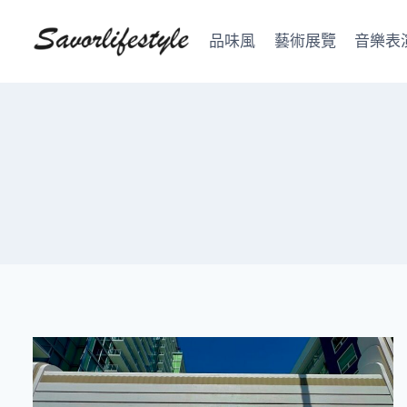
Skip
to
品味風
藝術展覽
音樂表
content