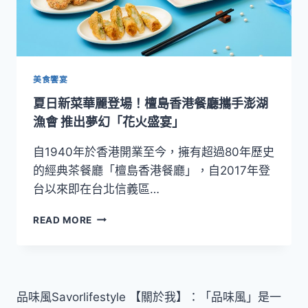
美食饗宴
夏日新菜華麗登場！檀島香港餐廳攜手澎湖
漁會 推出夢幻「花火盛宴」
自1940年於香港開業至今，擁有超過80年歷史
的經典茶餐廳「檀島香港餐廳」，自2017年登
台以來即在台北信義區…
夏
READ MORE
日
新
菜
華
麗
品味風Savorlifestyle 【關於我】：「品味風」是一
登