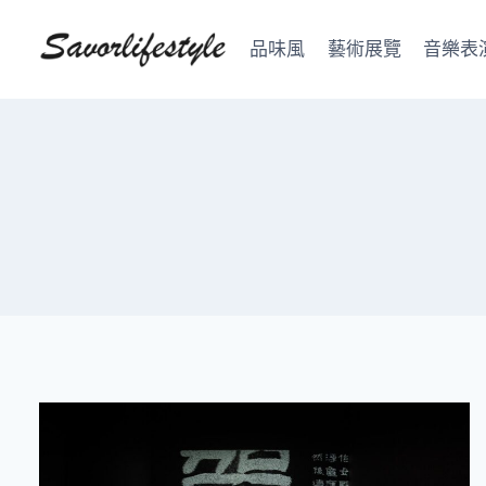
Skip
to
品味風
藝術展覽
音樂表
content