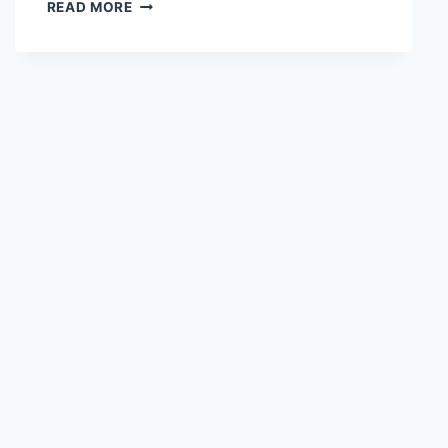
【2026
READ MORE
夏
日
逍
遙
提
案】
足
球
熱
潮
進
入
最
終
倒
數！
桃
園
大
溪
笠