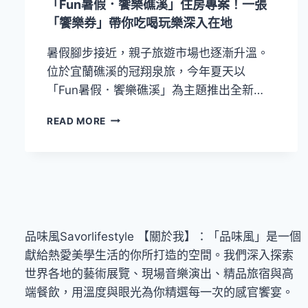
「Fun暑假．饗樂礁溪」住房專案！一張
假
「饗樂券」帶你吃喝玩樂深入在地
飯
店，
暑假腳步接近，親子旅遊市場也逐漸升溫。
享
受
位於宜蘭礁溪的冠翔泉旅，今年夏天以
一
「Fun暑假．饗樂礁溪」為主題推出全新…
場
療
【2026
READ MORE
癒
夏
身
日
心
逍
的
遙
慢
提
旅
案】
行
冠
翔
品味風Savorlifestyle 【關於我】：「品味風」是一個
泉
獻給熱愛美學生活的你所打造的空間。我們深入探索
旅
世界各地的藝術展覽、現場音樂演出、精品旅宿與高
推
出
端餐飲，用溫度與眼光為你精選每一次的感官饗宴。
「FUN