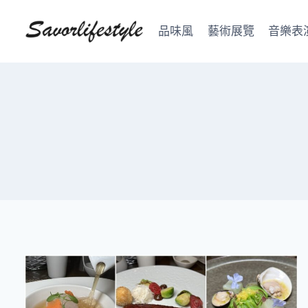
Skip
to
品味風
藝術展覽
音樂表
content