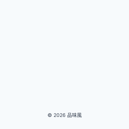
火
鍋、
星
級
早
餐、
單
車
漫
遊
一
次
滿
足
© 2026 品味風