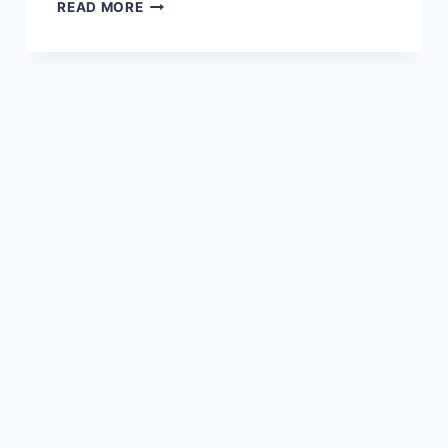
【2026
READ MORE
夏
日
逍
遙
提
案】
到
臺
中
勤
美
洲
際
酒
店
度
個
小
假！
海
鮮