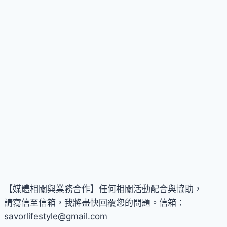
復
威
斯
汀
打
造
期
間
限
定
狂
歡
基
地
【媒體相關與業務合作】任何相關活動配合與協助，
請寫信至信箱，我將盡快回覆您的問題。信箱：
savorlifestyle@gmail.com