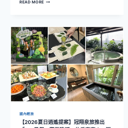
【2026
READ MORE
夏
日
逍
遙
提
案】
獨
旅
時
光！
走
進
瓏
山
林
蘇
澳
冷
國內輕旅
熱
泉
【2026夏日逍遙提案】冠翔泉旅推出
度