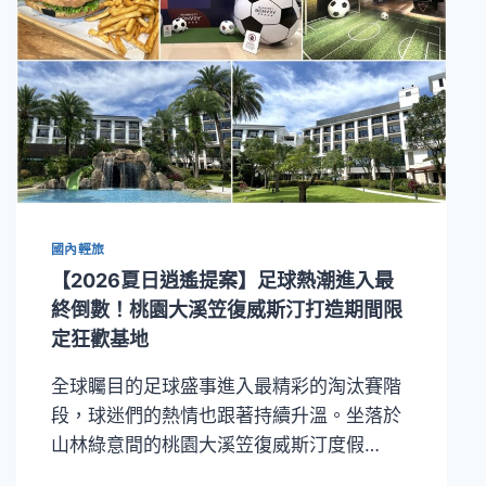
國內輕旅
【2026夏日逍遙提案】足球熱潮進入最
終倒數！桃園大溪笠復威斯汀打造期間限
定狂歡基地
全球矚目的足球盛事進入最精彩的淘汰賽階
段，球迷們的熱情也跟著持續升溫。坐落於
山林綠意間的桃園大溪笠復威斯汀度假…