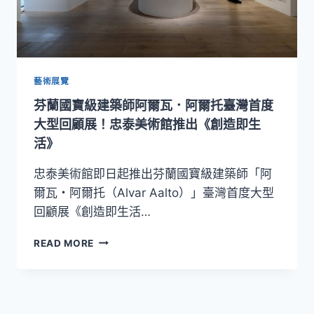
藝術展覽
芬蘭國寶級建築師阿爾瓦．阿爾托臺灣首度
大型回顧展！忠泰美術館推出《創造即生
活》
忠泰美術館即日起推出芬蘭國寶級建築師「阿
爾瓦・阿爾托（Alvar Aalto）」臺灣首度大型
回顧展《創造即生活…
芬
READ MORE
蘭
國
寶
級
建