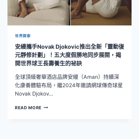
世界探索
安縵攜手Novak Djokovic推出全新「靈動復
元靜修計劃」！五大度假勝地同步展開，揭
開世界球王長壽養生的祕訣
全球頂級奢華酒店品牌安縵（Aman）持續深
化康養體驗布局，繼2024年邀請網球傳奇球星
Novak Djokov…
安
READ MORE
縵
攜
手
NOVAK
DJOKOVIC