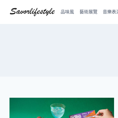
Skip
to
品味風
藝術展覽
音樂表
content