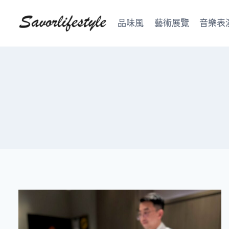
Skip
to
品味風
藝術展覽
音樂表
content