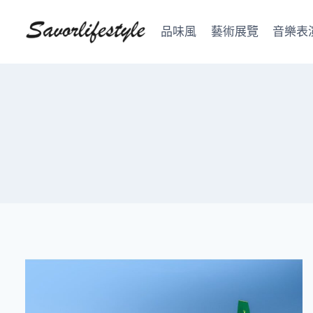
Skip
to
品味風
藝術展覽
音樂表
content