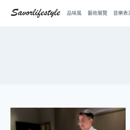
Skip
to
品味風
藝術展覽
音樂表
content